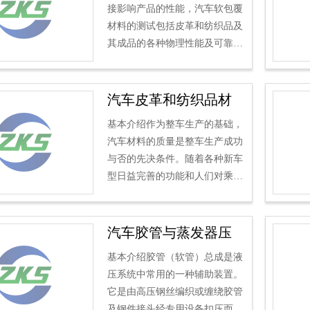
接影响产品的性能，汽车软包覆
材料的测试包括皮革和纺织品及
其成品的各种物理性能及可靠性
测试。
饮料不小心被洒在车里了；
夏日的阳光下，真皮座椅...
汽车皮革和纺织品材
料检测
基本介绍作为整车生产的基础，
汽车材料的质量是整车生产成功
与否的先决条件。随着各种新车
型日益完善的功能和人们对乘车
感受的不断追求，要求汽车生产
企业必须在源头上对材料质...
汽车胶管与蒸发器压
力脉冲试验
基本介绍胶管（软管）总成是液
压系统中常用的一种辅助装置。
它是由高压钢丝编织或缠绕胶管
及钢件接头经专用设备扣压而