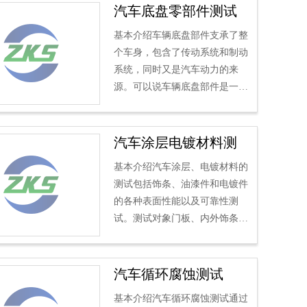
汽车底盘零部件测试
基本介绍车辆底盘部件支承了整
个车身，包含了传动系统和制动
系统，同时又是汽车动力的来
源。可以说车辆底盘部件是一辆
汽车之所以成为被称为“汽车”的
关键因素，它们的...
汽车涂层电镀材料测
试
基本介绍汽车涂层、电镀材料的
测试包括饰条、油漆件和电镀件
的各种表面性能以及可靠性测
试。测试对象门板、内外饰条，
内外饰框，保险杠，导流板测试
项目及标准1、镀层厚度-ISO 2
8...
汽车循环腐蚀测试
基本介绍汽车循环腐蚀测试通过