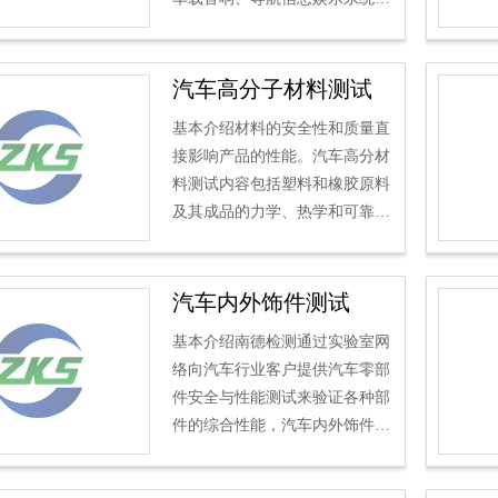
车身控制模块、各类车灯、马达
机等50余种汽车电子部件...
汽车高分子材料测试
基本介绍材料的安全性和质量直
接影响产品的性能。汽车高分材
料测试内容包括塑料和橡胶原料
及其成品的力学、热学和可靠性
测试。
车用高分子材料测试主要用于检
测材料的各种...
汽车内外饰件测试
基本介绍南德检测通过实验室网
络向汽车行业客户提供汽车零部
件安全与性能测试来验证各种部
件的综合性能，汽车内外饰件测
试包含汽车内外饰环境可靠性测
试、汽车尺寸、外观、灰...