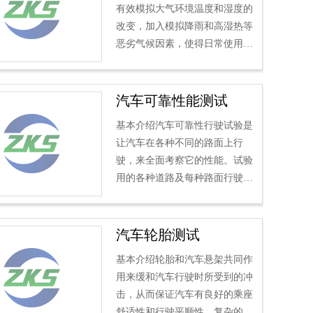
有效模拟大气环境温度和湿度的
改变，加入模拟降雨和高湿热等
恶劣气候因素，使得日常使用的
涂层和涂覆产品能在更短的时间
内经受更加严苛的腐蚀侵蚀...
汽车可靠性能测试
基本介绍汽车可靠性行驶试验是
让汽车在各种不同的路面上行
驶，来全面考察它的性能。试验
用的各种道路及每种路面行驶的
里程数因车型不同，其要求也有
所不同。汽车必须要做的可靠...
汽车轮胎测试
基本介绍轮胎和汽车悬架共同作
用来缓和汽车行驶时所受到的冲
击，从而保证汽车有良好的乘座
舒适性和行驶平顺性。复杂的路