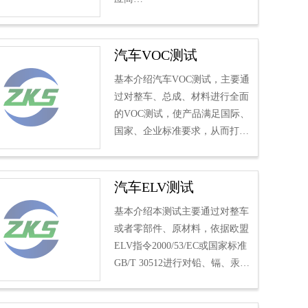
随着汽车消费的日趋成熟，消费
者对汽车产品的要求慢慢提高，
人们对汽车座椅的功能性和安
汽车VOC测试
全...
基本介绍汽车VOC测试，主要通
过对整车、总成、材料进行全面
的VOC测试，使产品满足国际、
国家、企业标准要求，从而打造
一个绿色安全的乘车环境。
主要的测试项目包括整车、舱式
法...
汽车ELV测试
基本介绍本测试主要通过对整车
或者零部件、原材料，依据欧盟
ELV指令2000/53/EC或国家标准
GB/T 30512进行对铅、镉、汞、
六价铬、多溴联苯、多溴联苯醚
的检测；或者依据其他法规...