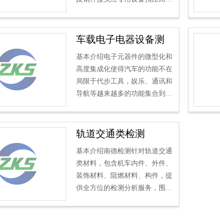
成，用来连接液压系统中各类液
压元件，主要应用于在工作温
度-4...
车载电子电器设备测
试
基本介绍电子元器件的微型化和
高度集成化使得汽车的功能不在
局限于代步工具，娱乐、通讯和
导航等越来越多的功能集合到了
汽车中。这些电子电器设备是否
可以在各种可能的环境中...
轨道交通类检测
基本介绍南德检测针对轨道交通
类材料，包含机车内件、外件、
装饰材料、阻燃材料、构件，提
供全方位的检测分析服务，围绕
有毒有害物质、燃烧性能、物理
化学性能、可靠性能，依据铁