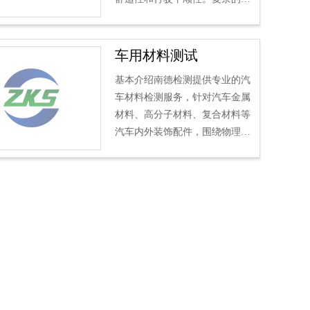
况、驾车速度以及行驶中产生的
高温，都是轮胎需要应对的...
车用材料测试
基本介绍南德检测提供专业的汽
车材料检测服务，针对汽车金属
材料、高分子材料、复合材料等
汽车内外装饰配件，围绕物理化
学性能、有无有害物质限量等方
面提供全方位检测，帮助您提...