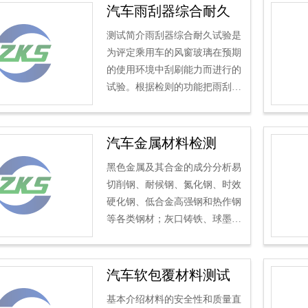
汽车雨刮器综合耐久
试验
测试简介雨刮器综合耐久试验是
为评定乘用车的风窗玻璃在预期
的使用环境中刮刷能力而进行的
试验。根据检则的功能把雨刮器
试验分为刮刷频率试验、制动性
试验和耐久试验；根据模...
汽车金属材料检测
黑色金属及其合金的成分分析易
切削钢、耐候钢、氮化钢、时效
硬化钢、低合金高强钢和热作钢
等各类钢材；灰口铸铁、球墨铸
铁及合金铸铁等各类铸铁；铬基
合金、锰基合金及高温合金...
汽车软包覆材料测试
基本介绍材料的安全性和质量直