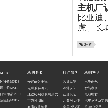
主机厂
比亚迪
虎、长
标签
MSDS
检测服务
认证服务
检测产品
纯净物MSDS
安规能效测试
欧洲认证
电子电气
混合物MSDS
电磁兼容测试
澳洲认证
智能家居
日常用品MSDS
通信终端物联网测试
亚洲认证
电池电芯
危险品MSDS
可靠性测试
北美洲认证
汽车材料及零部
有害物质检测
南美洲认证
服装纺织品