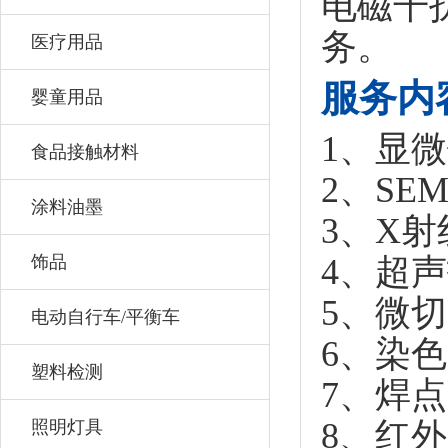
电磁干
务。
医疗用品
服务内
婴童用品
1、显微
食品接触材料
2、SEM
涂料油墨
3、X
饰品
4、超
5、微
电动自行车/平衡车
6、染
塑料检测
7、焊
8、红
照明灯具