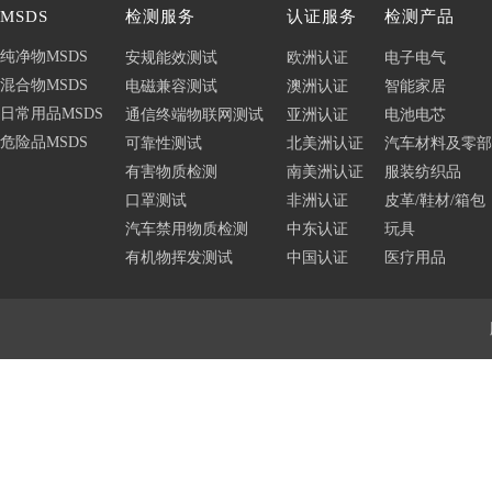
MSDS
检测服务
认证服务
检测产品
纯净物MSDS
安规能效测试
欧洲认证
电子电气
混合物MSDS
电磁兼容测试
澳洲认证
智能家居
日常用品MSDS
通信终端物联网测试
亚洲认证
电池电芯
危险品MSDS
可靠性测试
北美洲认证
汽车材料及零部
有害物质检测
南美洲认证
服装纺织品
口罩测试
非洲认证
皮革/鞋材/箱包
汽车禁用物质检测
中东认证
玩具
有机物挥发测试
中国认证
医疗用品