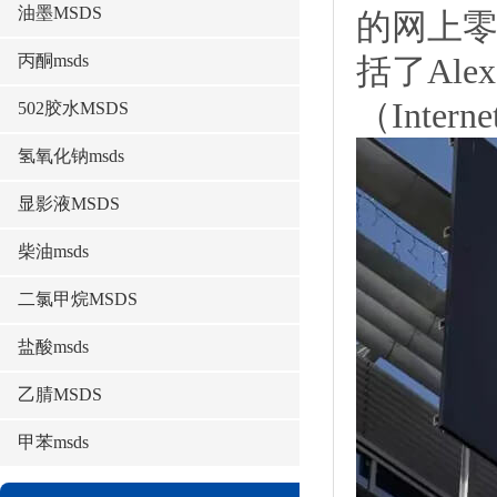
油墨MSDS
的网上
丙酮msds
括了Ale
（Inter
502胶水MSDS
氢氧化钠msds
显影液MSDS
柴油msds
二氯甲烷MSDS
盐酸msds
乙腈MSDS
甲苯msds