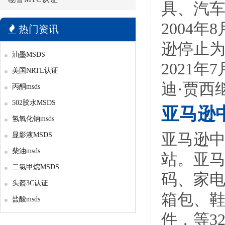
具、汽
2004
热门资讯
逊停止
油墨MSDS
2021
美国NRTL认证
迪·贾西
丙酮msds
502胶水MSDS
亚马逊
氢氧化钠msds
亚马逊
显影液MSDS
柴油msds
站。亚
二氯甲烷MSDS
码、家
头盔3C认证
箱包、鞋
盐酸msds
件，等3