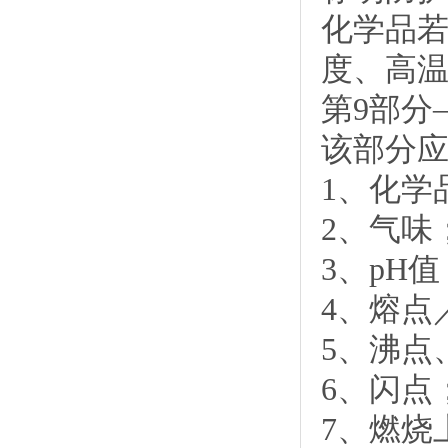
化学品
度、高
第9部分
该部分
1、化学
2、气味
3、pH
4、熔点
5、沸点
6、闪点
7、燃烧