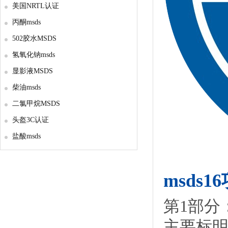
美国NRTL认证
丙酮msds
502胶水MSDS
氢氧化钠msds
显影液MSDS
柴油msds
二氯甲烷MSDS
头盔3C认证
盐酸msds
msds
第1部分
主要标