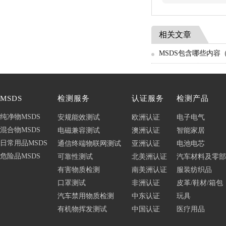
相关文章
MSDS包含哪些内容（
MSDS
检测服务
认证服务
检测产品
纯净物MSDS
安规能效测试
欧洲认证
电子电气
混合物MSDS
电磁兼容测试
澳洲认证
智能家居
日常用品MSDS
通信终端物联网测试
亚洲认证
电池电芯
危险品MSDS
可靠性测试
北美洲认证
汽车材料及零部
有害物质检测
南美洲认证
服装纺织品
口罩测试
非洲认证
皮革/鞋材/箱包
汽车禁用物质检测
中东认证
玩具
有机物挥发测试
中国认证
医疗用品