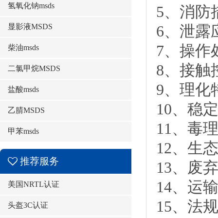
氢氧化钠msds
5、消防
显影液MSDS
6、泄露
7、操作
柴油msds
8、接触
二氯甲烷MSDS
9、理化
盐酸msds
10、稳
乙腈MSDS
11、毒
甲苯msds
12、生
推荐服务
13、废
14、运
美国NRTL认证
15、法
头盔3C认证