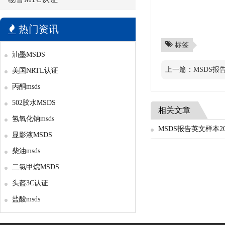
热门资讯
标签
油墨MSDS
上一篇：
MSDS报
美国NRTL认证
丙酮msds
502胶水MSDS
相关文章
氢氧化钠msds
MSDS报告英文样本20
显影液MSDS
柴油msds
二氯甲烷MSDS
头盔3C认证
盐酸msds