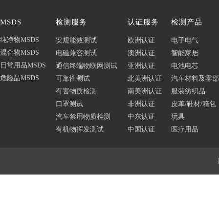
MSDS
检测服务
认证服务
检测产品
纯净物MSDS
安规能效测试
欧洲认证
电子电气
混合物MSDS
电磁兼容测试
澳洲认证
智能家居
日常用品MSDS
通信终端物联网测试
亚洲认证
电池电芯
危险品MSDS
可靠性测试
北美洲认证
汽车材料及零部
有害物质检测
南美洲认证
服装纺织品
口罩测试
非洲认证
皮革/鞋材/箱包
汽车禁用物质检测
中东认证
玩具
有机物挥发测试
中国认证
医疗用品