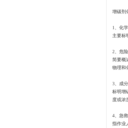
增碳剂
1、化
主要标
2、危
简要概
物理和
3、成
标明增
度或浓
4、急
指作业