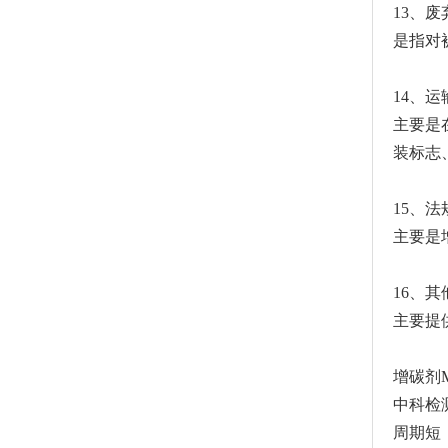
13、废
是指对
14、运
主要是
装标志
15、法
主要是
16、其
主要提
增碳剂
中科检
周期短