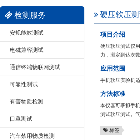
硬压软压测
检测服务
安规能效测试
项目介绍
硬压软压测试仪
电磁兼容测试
力，测定到达次
通信终端物联网测试
应用范围
手机软压实验机
可靠性测试
方法标准
有害物质检测
本仪器可摹拟手机
测试软压测试。气
口罩测试
标签
汽车禁用物质检测