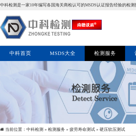
中科检测是一家10年编写各国海关商检认可的MSDS认证报告经验的检
中科首页
MSDS大全
检测服务
当前位置：
中科检测
»
检测服务
»
疲劳寿命测试
» 硬压软压测试