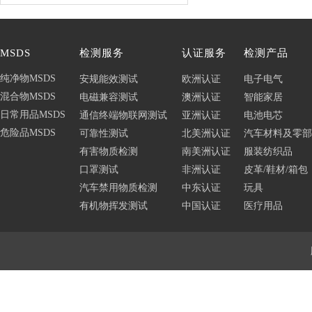
MSDS
检测服务
认证服务
检测产品
纯净物MSDS
安规能效测试
欧洲认证
电子电气
混合物MSDS
电磁兼容测试
澳洲认证
智能家居
日常用品MSDS
通信终端物联网测试
亚洲认证
电池电芯
危险品MSDS
可靠性测试
北美洲认证
汽车材料及零部
有害物质检测
南美洲认证
服装纺织品
口罩测试
非洲认证
皮革/鞋材/箱包
汽车禁用物质检测
中东认证
玩具
有机物挥发测试
中国认证
医疗用品