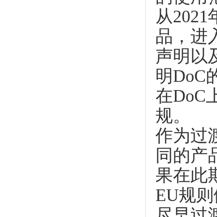
从202
品，进
声明以
明DoC
在Do
规。
作为过
同的产品
果在此
EU规
尽早过