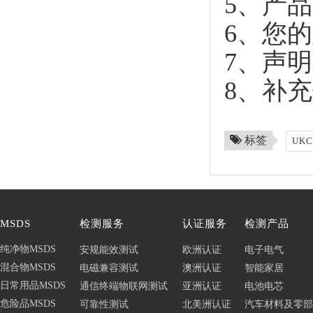
5、产
6、您
7、声
8、补
标签
UK
MSDS
检测服务
认证服务
检测产品
纯净物MSDS
安规能效测试
欧洲认证
电子电气
混合物MSDS
电磁兼容测试
澳洲认证
智能家居
日常用品MSDS
通信终端物联网测试
亚洲认证
电池电芯
危险品MSDS
可靠性测试
北美洲认证
汽车材料及零部