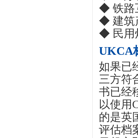
◆ 铁
◆ 建筑
◆ 民用
UKC
如果已
三方符
书已经
以使用
的是英
评估档案