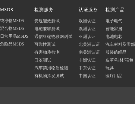
MSDS
检测服务
认证服务
检测产品
纯净物MSDS
安规能效测试
欧洲认证
电子电气
混合物MSDS
电磁兼容测试
澳洲认证
智能家居
日常用品MSDS
通信终端物联网测试
亚洲认证
电池电芯
危险品MSDS
可靠性测试
北美洲认证
汽车材料及零部
有害物质检测
南美洲认证
服装纺织品
口罩测试
非洲认证
皮革/鞋材/箱包
汽车禁用物质检测
中东认证
玩具
有机物挥发测试
中国认证
医疗用品