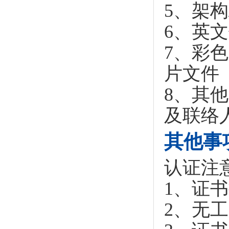
5、架
6、英
7、彩
片文件
8、其
及联络
其他事
认证注
1、证
2、无