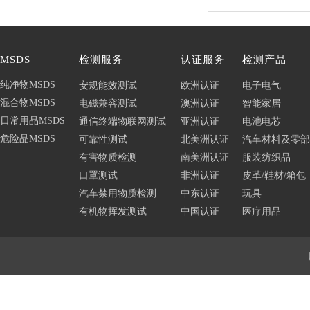
MSDS
检测服务
认证服务
检测产品
纯净物MSDS
安规能效测试
欧洲认证
电子电气
混合物MSDS
电磁兼容测试
澳洲认证
智能家居
日常用品MSDS
通信终端物联网测试
亚洲认证
电池电芯
危险品MSDS
可靠性测试
北美洲认证
汽车材料及零部
有害物质检测
南美洲认证
服装纺织品
口罩测试
非洲认证
皮革/鞋材/箱包
汽车禁用物质检测
中东认证
玩具
有机物挥发测试
中国认证
医疗用品