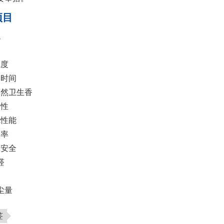
项目
观
官
线度
点时间
天然卫生香
圈性
烧性能
水率
品安全
醛
尘量
签