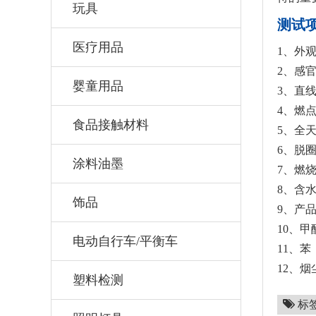
玩具
测试
医疗用品
1、外
2、感
婴童用品
3、直
4、燃
食品接触材料
5、全
6、脱
涂料油墨
7、燃
8、含
饰品
9、产
10、甲
电动自行车/平衡车
11、苯
12、烟
塑料检测
标