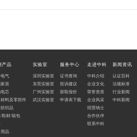
测产品
实验室
服务中心
走进中科
新闻资讯
子电气
深圳实验室
证书查询
中科介绍
认证百科
能家居
东莞实验室
投诉建议
企业文化
法规标准
池电芯
广州实验室
获取报价
荣誉资质
行业新闻
车材料及零部件
武汉实验室
申请表下载
企业风采
中科新闻
装纺织品
招贤纳士
/鞋材/箱包
合作伙伴
具
联系中科
疗用品