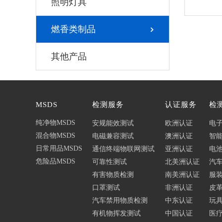
照明灯具
燃香类制品
其他产品
MSDS
检测服务
认证服务
检
纯净物MSDS
安规能效测试
欧洲认证
电
混合物MSDS
电磁兼容测试
澳洲认证
智
日常用品MSDS
通信终端物联网测试
亚洲认证
电
危险品MSDS
可靠性测试
北美洲认证
汽
有害物质检测
南美洲认证
服
口罩测试
非洲认证
皮革
汽车禁用物质检测
中东认证
玩
有机物挥发测试
中国认证
医