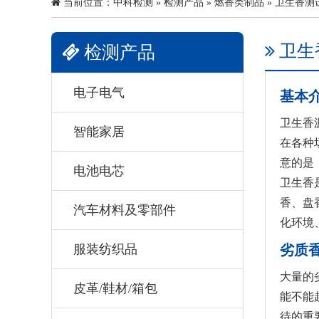
当前位置：
中科检测
»
检测产品
»
燃香类制品
» 卫生香测
卫生
检测产品
电子电气
基本
卫生香
智能家居
在各种
意的是
电池电芯
卫生香
香、盘
汽车材料及零部件
化环境
服装纺织品
劣质
大量的
皮革/鞋材/箱包
能不能
待的重