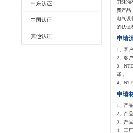
TIS
中东认证
费产品
电气设
中国认证
的认证
其他认证
申请
1、客
2、客
3、N
译；
4、N
申请
1、产
2、产品
3、产
4、工