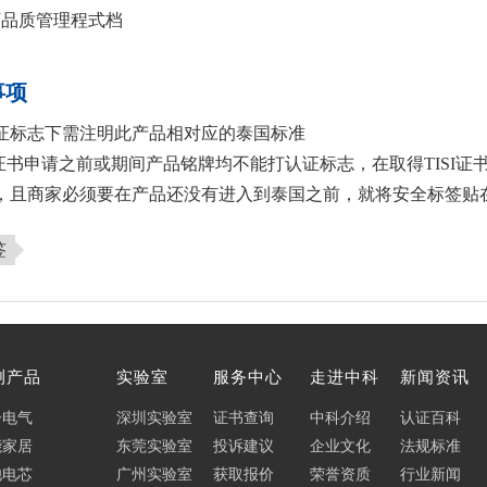
厂品质管理程式档
品
事项
证标志下需注明此产品相对应的泰国标准
SI证书申请之前或期间产品铭牌均不能打认证标志，在取得TISI证
，且商家必须要在产品还没有进入到泰国之前，就将安全标签贴
签
测产品
实验室
服务中心
走进中科
新闻资讯
子电气
深圳实验室
证书查询
中科介绍
认证百科
能家居
东莞实验室
投诉建议
企业文化
法规标准
池电芯
广州实验室
获取报价
荣誉资质
行业新闻