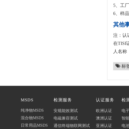
5、工
6、样
其他
注：认
在TI
人名称
标
MSDS
检测服务
认证服务
检
纯净物MSDS
安规能效测试
欧洲认证
电
混合物MSDS
电磁兼容测试
澳洲认证
智
日常用品MSDS
通信终端物联网测试
亚洲认证
电