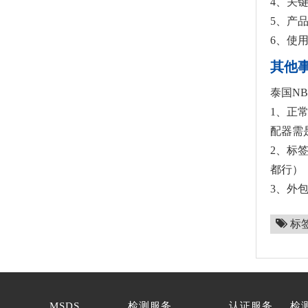
4、关
5、产
6、使用
其他
泰国N
1、正常
配器需是
2、标签
都行），标
3、外
标
MSDS
检测服务
认证服务
检