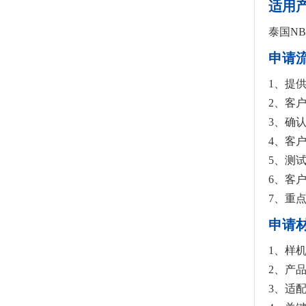
适用
泰国N
申请
1、提
2、客
3、确
4、客
5、测
6、客
7、重
申请
1、样机
2、产
3、适配