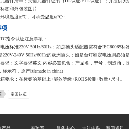
键元器件清单；关键元器件证书（UL认证/ETL认证）；并提供关键
品标签和外包装图片
环境温度tc℃，可承受温度ta℃~。
事项
BTC指令认证注意事项：
电压标准220V 50Hz/60Hz；如是插头适配器需符合IEC60065标
220V-240V 50Hz/60Hz的欧洲插头；如是台灯额定电压则必须是
要求：文字要求英文 内容必需包含：产品名，型号，制造商，技术参数（电压标
示符，原产国(made in china)
包箱要求：在标签的基础上+能效等级+ROHS检测+数量+尺寸。
签
泰国认证
测产品
实验室
服务中心
走进中科
新闻资讯