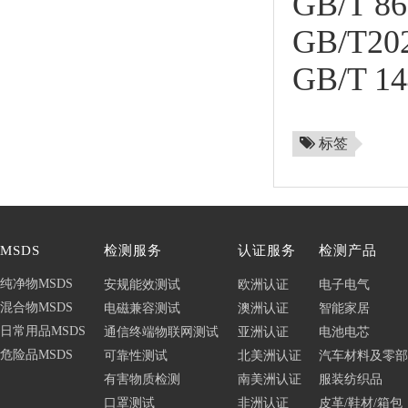
GB/T
GB/T
GB/T
标签
MSDS
检测服务
认证服务
检测产品
纯净物MSDS
安规能效测试
欧洲认证
电子电气
混合物MSDS
电磁兼容测试
澳洲认证
智能家居
日常用品MSDS
通信终端物联网测试
亚洲认证
电池电芯
危险品MSDS
可靠性测试
北美洲认证
汽车材料及零部
有害物质检测
南美洲认证
服装纺织品
口罩测试
非洲认证
皮革/鞋材/箱包