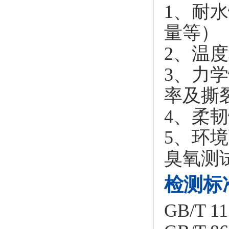
1、耐
量等）
2、温
3、力
率及撕
4、柔
5、环
臭氧测
检测标
GB/T