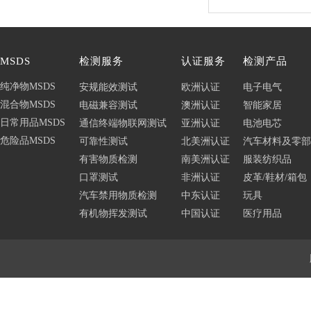
MSDS
检测服务
认证服务
检测产品
纯净物MSDS
安规能效测试
欧洲认证
电子电气
混合物MSDS
电磁兼容测试
澳洲认证
智能家居
日常用品MSDS
通信终端物联网测试
亚洲认证
电池电芯
危险品MSDS
可靠性测试
北美洲认证
汽车材料及零部
有害物质检测
南美洲认证
服装纺织品
口罩测试
非洲认证
皮革/鞋材/箱包
汽车禁用物质检测
中东认证
玩具
有机物挥发测试
中国认证
医疗用品