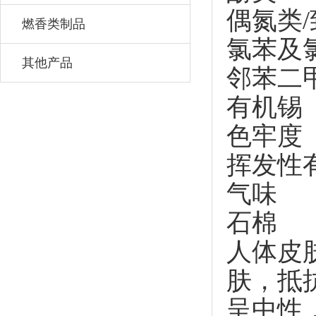
偶氮类/
燃香类制品
氯苯及
其他产品
邻苯二
有机锡
色牢度
挥发性
气味
石棉
人体皮肤
肤，抵
呈中性