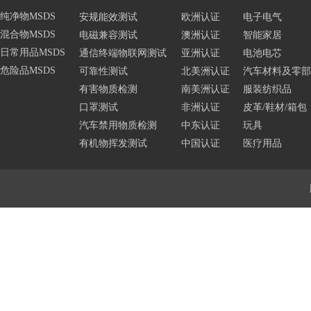
纯净物MSDS
安规能效测试
欧洲认证
电子电气
混合物MSDS
电磁兼容测试
澳洲认证
智能家居
日常用品MSDS
通信终端物联网测试
亚洲认证
电池电芯
危险品MSDS
可靠性测试
北美洲认证
汽车材料及零部
有害物质检测
南美洲认证
服装纺织品
口罩测试
非洲认证
皮革/鞋材/箱包
汽车禁用物质检测
中东认证
玩具
有机物挥发测试
中国认证
医疗用品