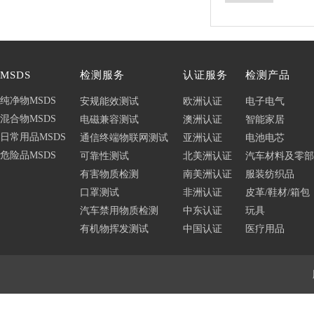
MSDS
检测服务
认证服务
检测产品
纯净物MSDS
安规能效测试
欧洲认证
电子电气
混合物MSDS
电磁兼容测试
澳洲认证
智能家居
日常用品MSDS
通信终端物联网测试
亚洲认证
电池电芯
危险品MSDS
可靠性测试
北美洲认证
汽车材料及零部
有害物质检测
南美洲认证
服装纺织品
口罩测试
非洲认证
皮革/鞋材/箱包
汽车禁用物质检测
中东认证
玩具
有机物挥发测试
中国认证
医疗用品