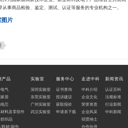
早从事商品检验、鉴定、测试、认证等服务的专业机构之一。
室图片
签
测产品
实验室
服务中心
走进中科
新闻资讯
子电气
深圳实验室
证书查询
中科介绍
认证百科
能家居
东莞实验室
投诉建议
企业文化
法规标准
池电芯
广州实验室
获取报价
荣誉资质
行业新闻
车材料及零部件
武汉实验室
申请表下载
企业风采
中科新闻
装纺织品
招贤纳士
/鞋材/箱包
合作伙伴