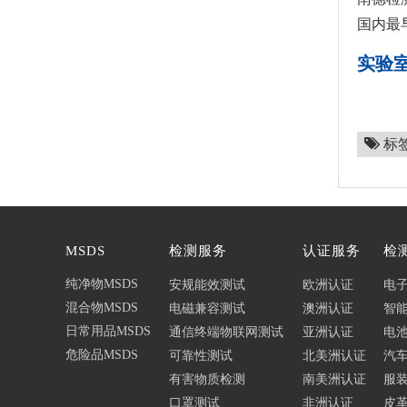
国内最
实验
标
MSDS
检测服务
认证服务
检
纯净物MSDS
安规能效测试
欧洲认证
电
混合物MSDS
电磁兼容测试
澳洲认证
智
日常用品MSDS
通信终端物联网测试
亚洲认证
电
危险品MSDS
可靠性测试
北美洲认证
汽
有害物质检测
南美洲认证
服
口罩测试
非洲认证
皮革