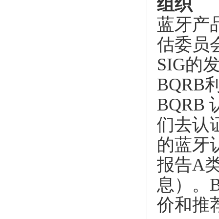
组织
蓝牙产
估委员
SIG
BQR
BQRB
们去认
的蓝牙
报告A
息）。
价和推荐