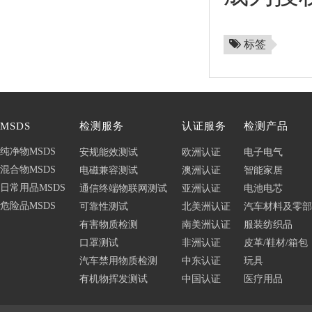
标签
MSDS
检测服务
认证服务
检测产品
纯净物MSDS
安规能效测试
欧洲认证
电子电气
混合物MSDS
电磁兼容测试
澳洲认证
智能家居
日常用品MSDS
通信终端物联网测试
亚洲认证
电池电芯
危险品MSDS
可靠性测试
北美洲认证
汽车材料及零部
有害物质检测
南美洲认证
服装纺织品
口罩测试
非洲认证
皮革/鞋材/箱包
汽车禁用物质检测
中东认证
玩具
有机物挥发测试
中国认证
医疗用品