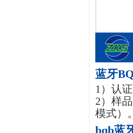
蓝牙B
1）认证
2）样品
模式）
bqb