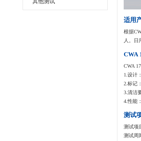
其他测试
适用
根据C
人。日
CWA 
CWA 
1.设
2.标
3.清
4.性
测试
测试项
测试周