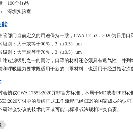
量：100个样品
点：深圳实验室
性能
主管部门当前定义的用途保持一致，CWA 17553：2020为日
％级别：大于或等于90％，3（±0.5）µm
％级别：大于或等于70％，3（±0.5）µm
上述过滤级别之一的同时，口罩的材料还必须具有透气性，并列
滤和呼吸阻力要求既适用于新的口罩材料，也适用于经过指定次
性
讨会协议CWA 17553:2020并非官方标准，不属于MD或者P
17553:2020研讨会的后续正式工作流程已经CEN的国家成员的认可
EN研讨会协议的技术内容或可能与标准或法规相冲突负责。
签