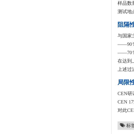
样品数
测试地
阻隔
与国家
——90
——70
在达到
上述过
局限
CEN研
CEN 
对此C
标