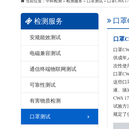
当前位置：
中科检测
»
检测服务
»
口罩测试
» 口罩CWA 175
口罩CW
检测服务
安规能效测试
口罩CW
口罩CW
电磁兼容测试
供成年
次性使
通信终端物联网测试
口罩CW
这些口
可靠性测试
液、痰
CWA 
有害物质检测
试验方法
规定了
口罩测试