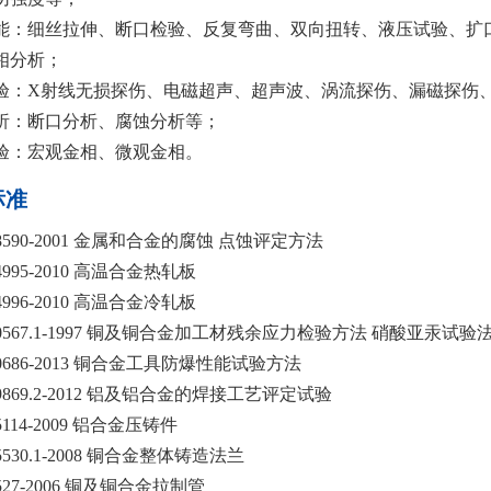
能：细丝拉伸、断口检验、反复弯曲、双向扭转、液压试验、扩
相分析；
验：X射线无损探伤、电磁超声、超声波、涡流探伤、漏磁探伤
析：断口分析、腐蚀分析等；
验：宏观金相、微观金相。
标准
 18590-2001 金属和合金的腐蚀 点蚀评定方法
14995-2010 高温合金热轧板
14996-2010 高温合金冷轧板
 10567.1-1997 铜及铜合金加工材残余应力检验方法 硝酸亚汞试验
 10686-2013 铜合金工具防爆性能试验方法
 19869.2-2012 铝及铝合金的焊接工艺评定试验
15114-2009 铝合金压铸件
15530.1-2008 铜合金整体铸造法兰
1527-2006 铜及铜合金拉制管