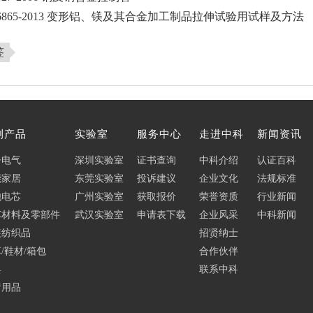
 16865-2013 变形铝、镁及其合金加工制品拉伸试验用试样及方法
签
测产品
实验室
服务中心
走进中科
新闻资讯
子电气
深圳实验室
证书查询
中科介绍
认证百科
能家居
东莞实验室
投诉建议
企业文化
法规标准
池电芯
广州实验室
获取报价
荣誉资质
行业新闻
车材料及零部件
武汉实验室
申请表下载
企业风采
中科新闻
装纺织品
招贤纳士
/鞋材/箱包
合作伙伴
具
联系中科
疗用品