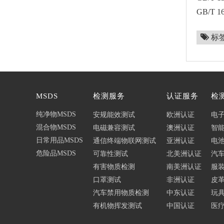
GB/T
标
MSDS
检测服务
认证服务
检
纯净物MSDS
安规能效测试
欧洲认证
电
混合物MSDS
电磁兼容测试
澳洲认证
智
日常用品MSDS
通信终端物联网测试
亚洲认证
电
危险品MSDS
可靠性测试
北美洲认证
汽
有害物质检测
南美洲认证
服
口罩测试
非洲认证
皮革
汽车禁用物质检测
中东认证
玩
有机物挥发测试
中国认证
医