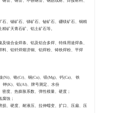
、钢管、铜管、不锈钢管、钢筋线材、焊接材料、
矿石、锡矿石、锑矿石、铋矿石、硼镁矿石、铜精
土精矿天青石矿、铝土矿石等。
镍及镍合金焊条、铝及铝合多焊、特殊用途焊条、
焊料、铝钎焊熔济铜、铝焊粉、铸铁焊粉、平焊
i)、铬(Cr)、铜(Cu)、镁(Mg)、钙(Ca)、 铁
(Na)、钾(K)、铝(Al)、牌号测定、水份
、密度、热膨胀系数、弹性模量、硬度；
氛腐蚀；
磨损、硬度、耐液压、拉伸蠕变、扩口、压扁、压