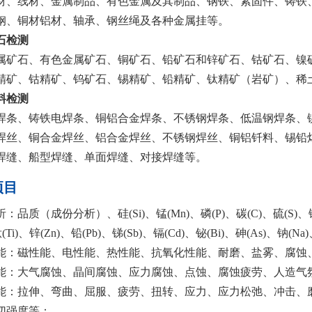
材、线材、金属制品、有色金属及其制品、钢铁、紧固件、铸铁
钢、铜材铝材、轴承、钢丝绳及各种金属挂等。
石检测
属矿石、有色金属矿石、铜矿石、铅矿石和锌矿石、钴矿石、镍
精矿、钴精矿、钨矿石、锡精矿、铅精矿、钛精矿（岩矿）、稀
料检测
焊条、铸铁电焊条、铜铝合金焊条、不锈钢焊条、低温钢焊条、
焊丝、铜合金焊丝、铝合金焊丝、不锈钢焊丝、铜铝钎料、锡铅
焊缝、船型焊缝、单面焊缝、对接焊缝等。
项目
：品质（成份分析）、硅(Si)、锰(Mn)、磷(P)、碳(C)、硫(S)、镍(N
钛(Ti)、锌(Zn)、铅(Pb)、锑(Sb)、镉(Cd)、铋(Bi)、砷(As)、钠
能：磁性能、电性能、热性能、抗氧化性能、耐磨、盐雾、腐蚀
能：大气腐蚀、晶间腐蚀、应力腐蚀、点蚀、腐蚀疲劳、人造气
能：拉伸、弯曲、屈服、疲劳、扭转、应力、应力松弛、冲击、
切强度等；