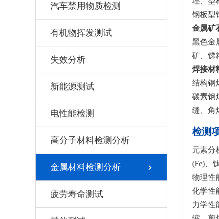
坯、型
汽车禁用物质检测
钢板型
金属矿
有机物挥发测试
黑色金
矿、锑
失效分析
焊接材
结构钢
新能源测试
碳素钢
缝、角
电性能检测
检测
高分子材料检测分析
元素分析
(Fe)、
金属材料检测分析
物理性
化学性
疲劳寿命测试
力学性
缩、剪