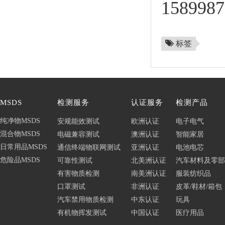
1589
标签
MSDS
检测服务
认证服务
检测产品
纯净物MSDS
安规能效测试
欧洲认证
电子电气
混合物MSDS
电磁兼容测试
澳洲认证
智能家居
日常用品MSDS
通信终端物联网测试
亚洲认证
电池电芯
危险品MSDS
可靠性测试
北美洲认证
汽车材料及零部
有害物质检测
南美洲认证
服装纺织品
口罩测试
非洲认证
皮革/鞋材/箱包
汽车禁用物质检测
中东认证
玩具
有机物挥发测试
中国认证
医疗用品