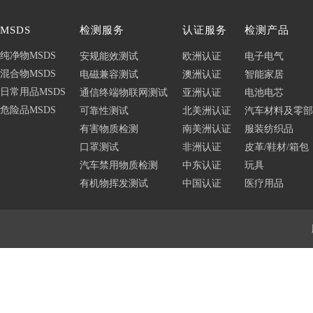
MSDS
检测服务
认证服务
检测产品
纯净物MSDS
安规能效测试
欧洲认证
电子电气
混合物MSDS
电磁兼容测试
澳洲认证
智能家居
日常用品MSDS
通信终端物联网测试
亚洲认证
电池电芯
危险品MSDS
可靠性测试
北美洲认证
汽车材料及零部
有害物质检测
南美洲认证
服装纺织品
口罩测试
非洲认证
皮革/鞋材/箱包
汽车禁用物质检测
中东认证
玩具
有机物挥发测试
中国认证
医疗用品