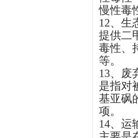
慢性毒
12、生
提供二
毒性、
等。
13、废
是指对
基亚砜
项。
14、运
主要是