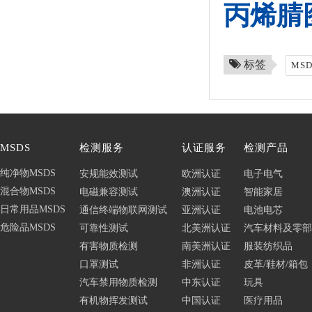
丙烯腈
标签
MS
MSDS
检测服务
认证服务
检测产品
纯净物MSDS
安规能效测试
欧洲认证
电子电气
混合物MSDS
电磁兼容测试
澳洲认证
智能家居
日常用品MSDS
通信终端物联网测试
亚洲认证
电池电芯
危险品MSDS
可靠性测试
北美洲认证
汽车材料及零部
有害物质检测
南美洲认证
服装纺织品
口罩测试
非洲认证
皮革/鞋材/箱包
汽车禁用物质检测
中东认证
玩具
有机物挥发测试
中国认证
医疗用品