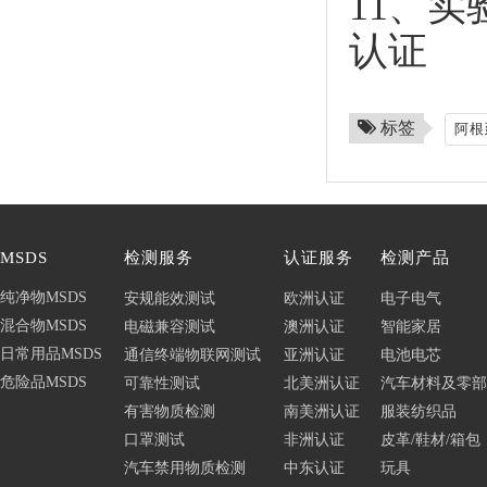
11、
认证
标签
阿根
MSDS
检测服务
认证服务
检测产品
纯净物MSDS
安规能效测试
欧洲认证
电子电气
混合物MSDS
电磁兼容测试
澳洲认证
智能家居
日常用品MSDS
通信终端物联网测试
亚洲认证
电池电芯
危险品MSDS
可靠性测试
北美洲认证
汽车材料及零部
有害物质检测
南美洲认证
服装纺织品
口罩测试
非洲认证
皮革/鞋材/箱包
汽车禁用物质检测
中东认证
玩具